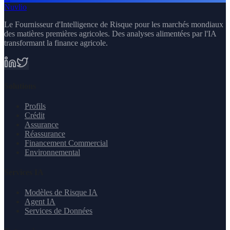
Request Demo
All Solutions
Nuvlio
Le Fournisseur d'Intelligence de Risque pour les marchés mondiaux
des matières premières agricoles. Des analyses alimentées par l'IA
transformant la finance agricole.
Solutions
Profils
Crédit
Assurance
Réassurance
Financement Commercial
Environnemental
Services IA
Modèles de Risque IA
Agent IA
Services de Données