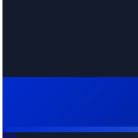
Monitor counterparty risk continuously
Automated compliance screening
Integration with trade finance platforms
Alert on shipment delays and anomalies
N
Request Demo
All Solutions
Nuvlio